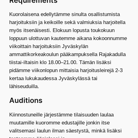
Requirements
Kuorolaisena edellytämme sinulta osallistumista
harjoituksiin ja keikoille sekä valmiuksia harjoitella
myös itsenäisesti. Elokuun lopusta toukokuun
loppuun ulottuvan kautemme aikana kokoonnumme
viikoittain harjoituksiin Jyväskylän
ammattikorkeakoulun pääkampuksella Rajakadulla
tiistai-iltaisin klo 18.00–21.00. Tämän lisäksi
pidämme viikonlopun mittaisia harjoitusleirejä 2-3
kertaa lukukaudessa Jyväskylässä tai
lähiseuduilla.
Auditions
Kiinnostuneille järjestämme tilaisuuden laulaa
muutamille kuoromme edustajille jonkin itse
valitsemasi laulun ilman säestystä, minkä lisäksi