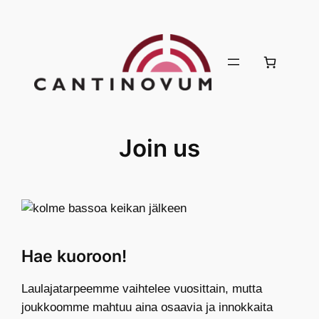
Skip
to
content
Join us
Hae kuoroon!
Laulajatarpeemme vaihtelee vuosittain, mutta
joukkoomme mahtuu aina osaavia ja innokkaita