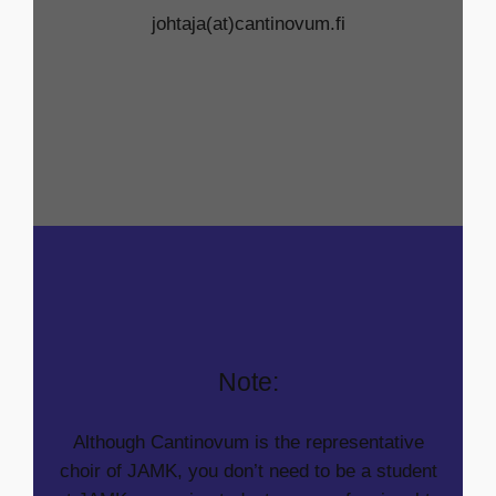
johtaja(at)cantinovum.fi
Note:
Although Cantinovum is the representative
choir of JAMK, you don’t need to be a student