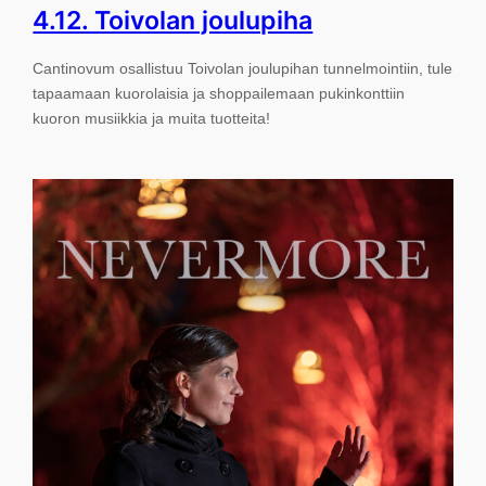
4.12. Toivolan joulupiha
Cantinovum osallistuu Toivolan joulupihan tunnelmointiin, tule
tapaamaan kuorolaisia ja shoppailemaan pukinkonttiin
kuoron musiikkia ja muita tuotteita!