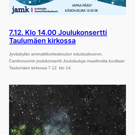
7.12. Klo 14.00 Joulukonsertti
Taulumäen kirkossa
Jyväskylän ammattikorkeakoulun edustuskuoron,
Cantinovumin joulukonsertti Joululauluja maailmalta kuullaan
Taulumäen kirkossa 7.12. klo 14.