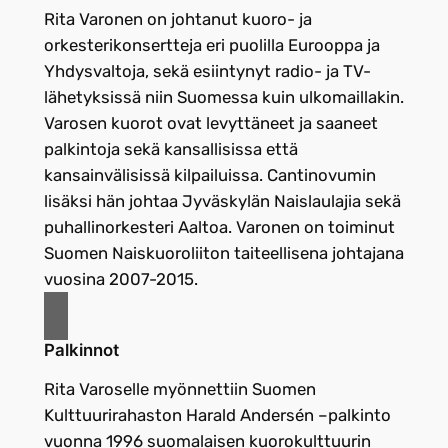
Rita Varonen on johtanut kuoro- ja
orkesterikonsertteja eri puolilla Eurooppa ja
Yhdysvaltoja, sekä esiintynyt radio- ja TV-
lähetyksissä niin Suomessa kuin ulkomaillakin.
Varosen kuorot ovat levyttäneet ja saaneet
palkintoja sekä kansallisissa että
kansainvälisissä kilpailuissa. Cantinovumin
lisäksi hän johtaa Jyväskylän Naislaulajia sekä
puhallinorkesteri Aaltoa. Varonen on toiminut
Suomen Naiskuoroliiton taiteellisena johtajana
vuosina 2007-2015.
Palkinnot
Rita Varoselle myönnettiin Suomen
Kulttuurirahaston Harald Andersén –palkinto
vuonna 1996 suomalaisen kuorokulttuurin