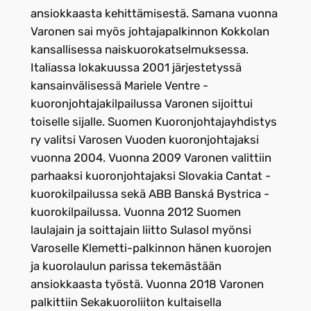
ansiokkaasta kehittämisestä. Samana vuonna
Varonen sai myös johtajapalkinnon Kokkolan
kansallisessa naiskuorokatselmuksessa.
Italiassa lokakuussa 2001 järjestetyssä
kansainvälisessä Mariele Ventre -
kuoronjohtajakilpailussa Varonen sijoittui
toiselle sijalle. Suomen Kuoronjohtajayhdistys
ry valitsi Varosen Vuoden kuoronjohtajaksi
vuonna 2004. Vuonna 2009 Varonen valittiin
parhaaksi kuoronjohtajaksi Slovakia Cantat -
kuorokilpailussa sekä ABB Banská Bystrica -
kuorokilpailussa. Vuonna 2012 Suomen
laulajain ja soittajain liitto Sulasol myönsi
Varoselle Klemetti-palkinnon hänen kuorojen
ja kuorolaulun parissa tekemästään
ansiokkaasta työstä. Vuonna 2018 Varonen
palkittiin Sekakuoroliiton kultaisella