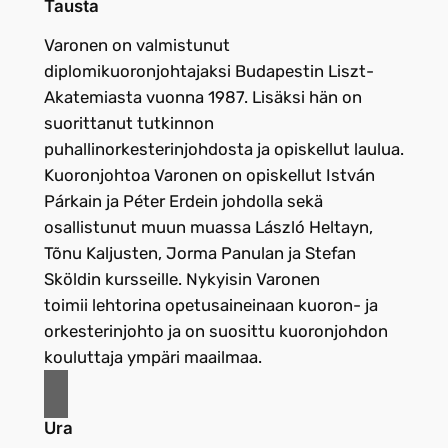
Tausta
Varonen on valmistunut
diplomikuoronjohtajaksi Budapestin Liszt-
Akatemiasta vuonna 1987. Lisäksi hän on
suorittanut tutkinnon
puhallinorkesterinjohdosta ja opiskellut laulua.
Kuoronjohtoa Varonen on opiskellut István
Párkain ja Péter Erdein johdolla sekä
osallistunut muun muassa László Heltayn,
Tõnu Kaljusten, Jorma Panulan ja Stefan
Sköldin kursseille. Nykyisin Varonen
toimii lehtorina opetusaineinaan kuoron- ja
orkesterinjohto ja on suosittu kuoronjohdon
kouluttaja ympäri maailmaa.
Ura